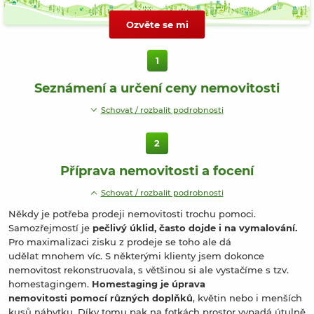
Ozvěte se mi
1
Seznámení a určení ceny nemovitosti
Schovat / rozbalit podrobnosti
2
Příprava nemovitosti a focení
Schovat / rozbalit podrobnosti
Někdy je potřeba prodeji nemovitosti trochu pomoci.
Samozřejmostí je
pečlivý úklid, často dojde i na vymalování.
Pro maximalizaci zisku z prodeje se toho ale dá
udělat mnohem víc. S některými klienty jsem dokonce
nemovitost rekonstruovala, s většinou si ale vystačíme s tzv.
homestagingem.
Homestaging je úprava
nemovitosti pomocí různých doplňků
, květin nebo i menších
kusů nábytku. Díky tomu pak na fotkách prostor vypadá útulně