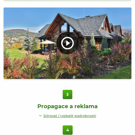
3
Propagace a reklama
Schovat / rozbalit podrobnosti
4