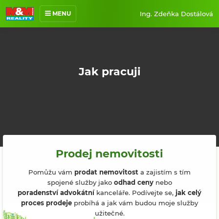
Ing. Zdeňka Dostálová
MENU
O mně
Nabídka nemovitostí
Prodané nemovitosti
Jak pracuji
Reference
Jak pracuji
Kontakt
Prodej nemovitosti
Pomůžu vám
prodat nemovitost
a zajistím s tím
spojené služby jako
odhad ceny
nebo
poradenství advokátní
kanceláře. Podívejte se,
jak celý
proces prodeje
probíhá a jak vám budou moje služby
užitečné.