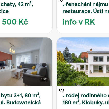
 chaty, 42 m²,
Přenechání nájmu
tice
restaurace, Ústí n
Labem, Lidické ná
6 500 Kč
info v RK
1
/22
 bytu 3+1, 80 m²,
Prodej rodinného
 ul. Budovatelská
180 m², Klobuky, ul