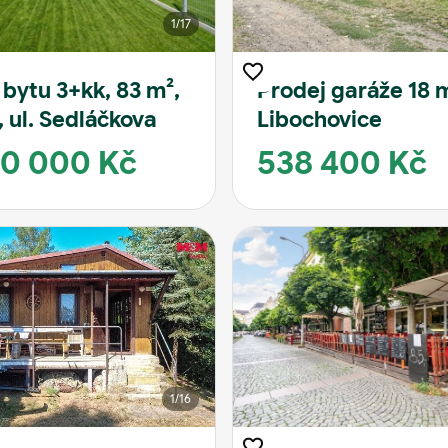
1
/17
 bytu 3+kk, 83 m²,
Prodej garáže 18 m
, ul. Sedláčkova
Libochovice
90 000 Kč
538 400 Kč
1
/16