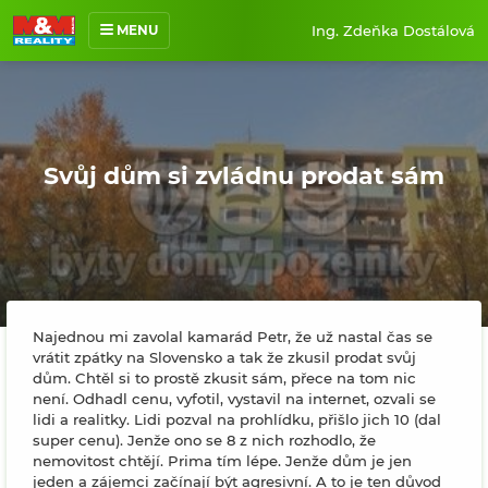
Ing. Zdeňka Dostálová
MENU
O mně
Nabídka nemovitostí
Prodané nemovitosti
Svůj dům si zvládnu prodat sám
Reference
Jak pracuji
Kontakt
Najednou mi zavolal kamarád Petr, že už nastal čas se
vrátit zpátky na Slovensko a tak že zkusil prodat svůj
dům. Chtěl si to prostě zkusit sám, přece na tom nic
není. Odhadl cenu, vyfotil, vystavil na internet, ozvali se
lidi a realitky. Lidi pozval na prohlídku, přišlo jich 10 (dal
super cenu). Jenže ono se 8 z nich rozhodlo, že
nemovitost chtějí. Prima tím lépe. Jenže dům je jen
jeden a zájemci začínají být agresivní. A to je ten důvod