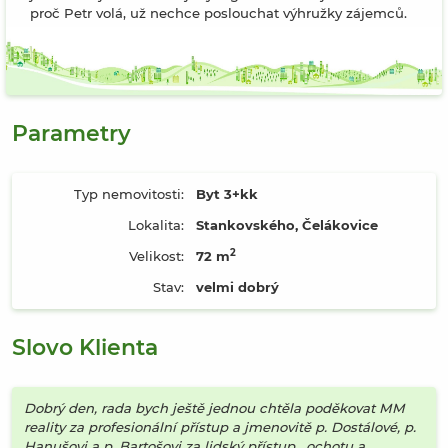
proč Petr volá, už nechce poslouchat výhružky zájemců.
Parametry
Typ nemovitosti:
Byt 3+kk
Lokalita:
Stankovského, Čelákovice
2
Velikost:
72 m
Stav:
velmi dobrý
Slovo Klienta
Dobrý den, rada bych ještě jednou chtěla poděkovat MM
reality za profesionální přístup a jmenovitě p. Dostálové, p.
Hanušovi a p. Bartošovi za lidský přístup , ochotu a