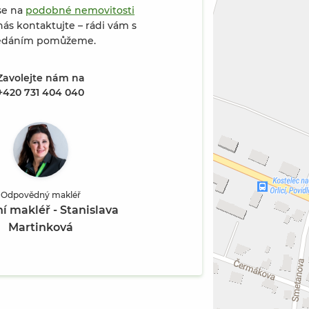
se na
podobné nemovitosti
ás kontaktujte – rádi vám s
edáním pomůžeme.
Zavolejte nám na
+420 731 404 040
Orlicí, ul. Mánesova (Fotografie 2 / 8)
Odpovědný makléř
ní makléř - Stanislava
Martinková