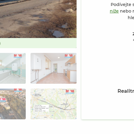
Podívejte 
níže
nebo n
hl
)
Prodej bytu 1+kk, Kostelec nad 
Realit