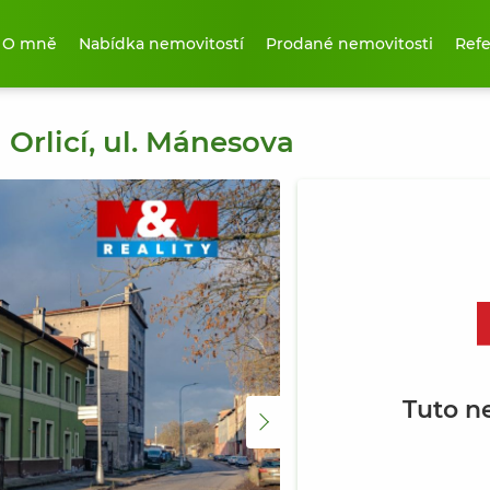
O mně
Nabídka nemovitostí
Prodané nemovitosti
Ref
 Orlicí, ul. Mánesova
Tuto n