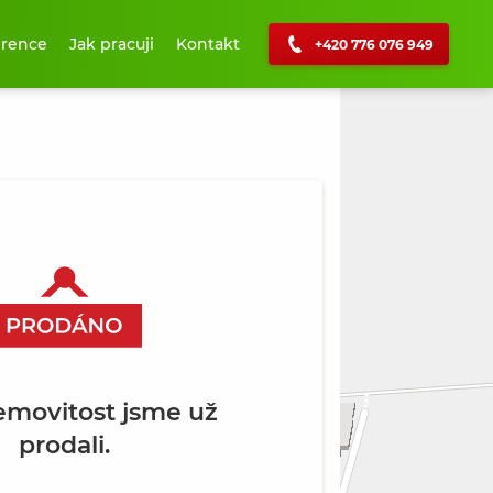
erence
Jak pracuji
Kontakt
+420 776 076 949
+
−
emovitost jsme už
prodali.