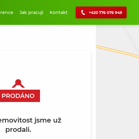
erence
Jak pracuji
Kontakt
+420 776 076 949
+
−
emovitost jsme už
prodali.