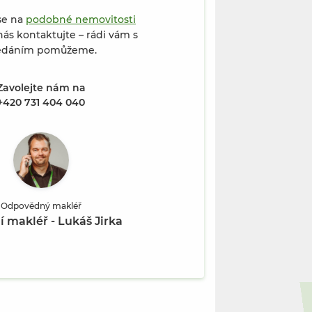
se na
podobné nemovitosti
ás kontaktujte – rádi vám s
edáním pomůžeme.
Zavolejte nám na
ově nad Kněžnou (Fotografie 2 / 8)
+420 731 404 040
Odpovědný makléř
í makléř - Lukáš Jirka