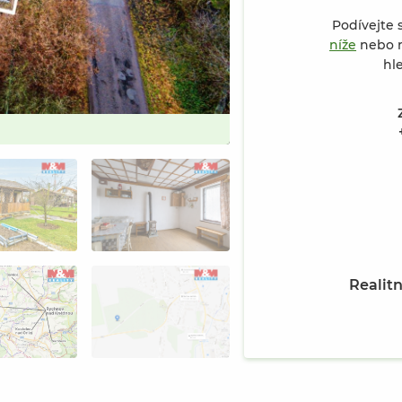
Podívejte 
níže
nebo n
hl
Prodej zahrady 337 m² v Rychn
Realitn