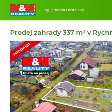
Ing. Zdeňka Dostálová
Prodej zahrady 337 m² v Ryc
PRODÁNO