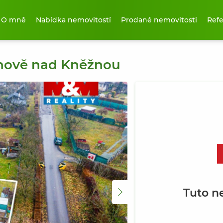
O mně
Nabídka nemovitostí
Prodané nemovitosti
Ref
hnově nad Kněžnou
Tuto n