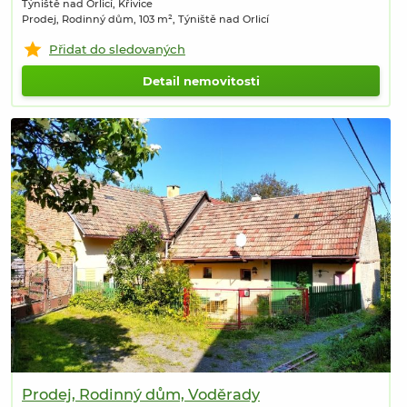
Týniště nad Orlicí, Křivice
Prodej, Rodinný dům, 103 m², Týniště nad Orlicí
Přidat do sledovaných
Detail nemovitosti
Prodej, Rodinný dům, Voděrady