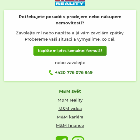
Potřebujete poradit s prodejem nebo nákupem
nemovitosti?
Zavolejte mi nebo napište a já vám zavolám zpátky.
Probereme vaši situaci a vymyslíme, co dál.
Napište mi přes kontaktní formulář
nebo zavolejte
+420 776 076 949
M&M svět
M&M reality
M&M videa
M&M kariéra
M&M finance