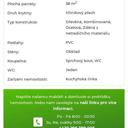
2
58 m
Plocha parcely:
Hliníkový plech
Druh krytiny:
Dřevěná, Kombinovaná,
Typ konstrukce:
Ocelová, Zděná z
netradičního materiálu
PVC
Podlahy:
Obklad
Stěny:
Sprchový kout, WC
Koupelna:
Jeden
WC:
Kuchyňská linka
Zařízení nemovitosti:
Napište našemu makléři a domluvte si prohlídku
nemovitosti. Nebo nám zavolejte na
naši linku pro více
informací.
Po - Pá 8:00 - 20:00
So, Ne, svátky 9:00 - 17:00