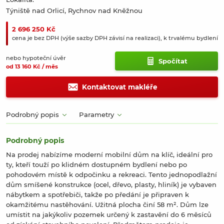
Týniště nad Orlicí, Rychnov nad Kněžnou
2 696 250 Kč
cena je bez DPH (výše sazby DPH závisí na realizaci), k trvalému bydlení
nebo hypoteční úvěr
Spočítat
od 13 160 Kč / měs
Kontaktovat makléře
Podrobný popis
Parametry
Podrobný popis
Na prodej nabízíme moderní mobilní dům na klíč, ideální pro
ty, kteří touží po klidném dostupném bydlení nebo po
pohodovém místě k odpočinku a rekreaci. Tento jednopodlažní
dům smíšené konstrukce (ocel, dřevo, plasty, hliník) je vybaven
nábytkem a spotřebiči, takže po předání je připraven k
okamžitému nastěhování. Užitná plocha činí 58 m². Dům lze
umístit na jakýkoliv pozemek určený k zastavění do 6 měsíců