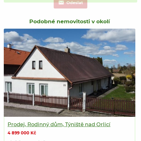
Odeslat
Podobné nemovitosti v okolí
Prodej, Rodinný dům, Týniště nad Orlicí
4 899 000 Kč