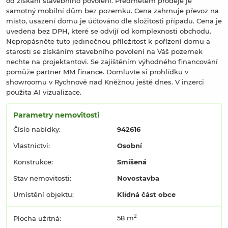
od získání stavebního povolení. Předmětem prodeje je
samotný mobilní dům bez pozemku. Cena zahrnuje převoz na
místo, usazení domu je účtováno dle složitosti případu. Cena je
uvedena bez DPH, které se odvíjí od komplexnosti obchodu.
Nepropásněte tuto jedinečnou příležitost k pořízení domu a
starosti se získáním stavebního povolení na Váš pozemek
nechte na projektantovi. Se zajištěním výhodného financování
pomůže partner MM finance. Domluvte si prohlídku v
showroomu v Rychnově nad Kněžnou ještě dnes. V inzerci
použita AI vizualizace.
Parametry nemovitosti
Číslo nabídky:
942616
Vlastnictví:
Osobní
Konstrukce:
Smíšená
Stav nemovitosti:
Novostavba
Umístění objektu:
Klidná část obce
2
58 m
Plocha užitná: